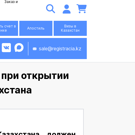
Заказ и
ь счет в
Визы в
Апостиль
анке
Казахстан
sale@registracia.kz
 при открытии
ахстана
Казахстана должен