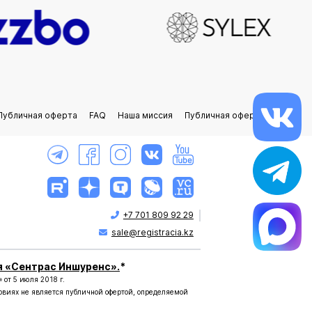
Публичная оферта
FAQ
Наша миссия
Публичная оферта РФ
+7 701 809 92 29
sale@registracia.kz
я «Сентрас Иншуренс».
*
от 5 июля 2018 г.
овиях не является публичной офертой, определяемой