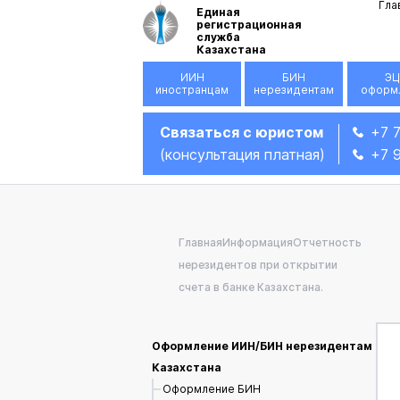
Гла
Единая
регистрационная
служба
Казахстана
ИИН
БИН
ЭЦ
иностранцам
нерезидентам
оформ
Связаться с юристом
+7 
(консультация платная)
+7 
Главная
Информация
Отчетность
нерезидентов при открытии
счета в банке Казахстана.
Оформление ИИН/БИН нерезидентам
Казахстана
Оформление БИН