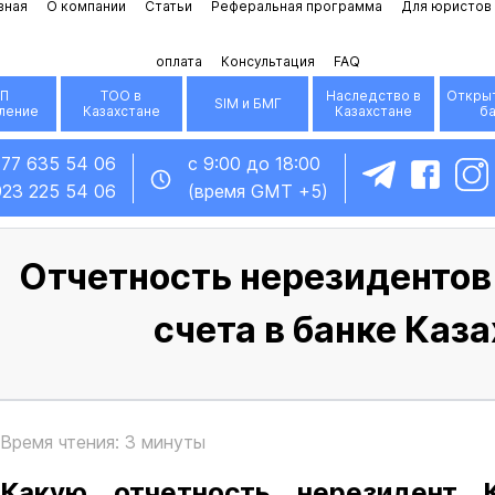
вная
О компании
Статьи
Реферальная программа
Для юристов
оплата
Консультация
FAQ
П
ТОО в
Наследство в
Открыт
SIM и БМГ
ление
Казахстане
Казахстане
б
777 635 54 06
с 9:00 до 18:00
923 225 54 06
(время GMT +5)
Отчетность нерезидентов
счета в банке Каз
Время чтения: 3 минуты
Какую отчетность нерезидент 