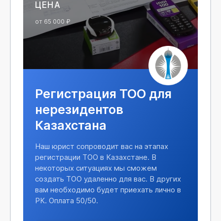
ЦЕНА
от 65 000 ₽
Регистрация ТОО для
нерезидентов
Казахстана
Наш юрист сопроводит вас на этапах
регистрации ТОО в Казахстане. В
некоторых ситуациях мы сможем
создать ТОО удаленно для вас. В других
вам необходимо будет приехать лично в
РК. Оплата 50/50.