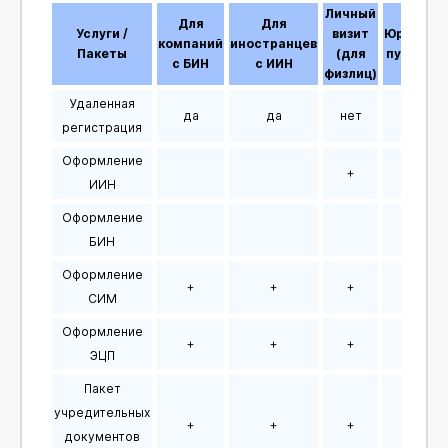
Личный
Для
Для
Услуги /
визит
Юридиче
компаний
иностранцев
Пакеты
(для
путешес
с БИН
с ИИН
физлиц)
Удаленная
да
да
нет
нет
регистрация
Оформление
+
+
ИИН
Оформление
+
БИН
Оформление
+
+
+
+
СИМ
Оформление
+
+
+
+
ЭЦП
Пакет
учредительных
+
+
+
+
документов