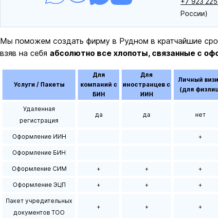
+7 923 225
России)
Мы поможем создать фирму в Рудном в кратчайшие срок
взяв на себя
абсолютно все хлопоты, связанные с оф
Для
Для
Личный виз
Услуги / Пакеты
компаний с
иностранцев с
(для физлиц
БИН
ИИН
Удаленная
да
да
нет
регистрация
Оформление ИИН
+
Оформление БИН
Оформление СИМ
+
+
+
Оформление ЭЦП
+
+
+
Пакет учредительных
+
+
+
документов ТОО