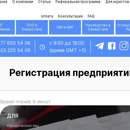
вная
О компании
Статьи
Реферальная программа
Для юристов
оплата
Консультация
FAQ
П
ТОО в
Наследство в
Открыт
SIM и БМГ
ление
Казахстане
Казахстане
б
777 635 54 06
с 9:00 до 18:00
923 225 54 06
(время GMT +5)
Регистрация предприяти
Время чтения: 8 минут
ДЛЯ
Юридических лиц