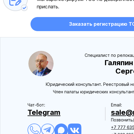
прислать.
Заказать регистрацию Т
Специалист по релокац
Галяпин
Серг
Юридический консультант. Реестровый н
Член палаты юридических консультан
Чат-бот:
Еmail:
Telegram
sale@r
Позвонить/
+7 777 635