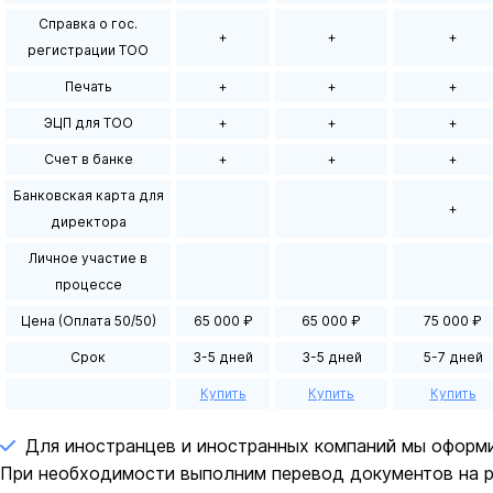
Справка о гос.
+
+
+
регистрации ТОО
Печать
+
+
+
ЭЦП для ТОО
+
+
+
Счет в банке
+
+
+
Банковская карта для
+
директора
Личное участие в
процессе
Цена (Оплата 50/50)
65 000 ₽
65 000 ₽
75 000 ₽
Срок
3-5 дней
3-5 дней
5-7 дней
Купить
Купить
Купить
Для иностранцев и иностранных компаний мы оформ
При необходимости выполним перевод документов на ру