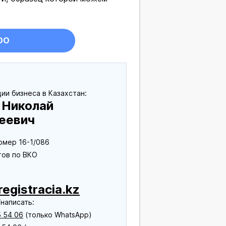
ОО
ии бизнеса в Казахстан:
 Николай
еевич
омер 16-1/086
тов по ВКО
egistracia.kz
написать:
 54 06
(только WhatsApp)