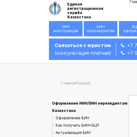
Гла
Единая
регистрационная
служба
Казахстана
ИИН
БИН
ЭЦ
иностранцам
нерезидентам
оформ
Связаться с юристом
+7 
(консультация платная)
+7 
Главная
Рудный
Оформление ИИН/БИН нерезидентам
Казахстана
Оформление БИН
Как получить БИН+ЭЦП
Актуализация БИН