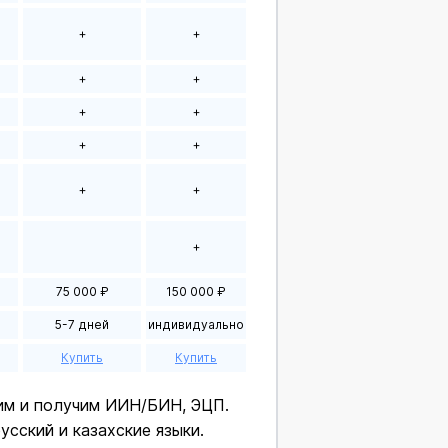
+
+
+
+
+
+
+
+
+
+
+
75 000 ₽
150 000 ₽
5-7 дней
индивидуально
Купить
Купить
им и получим ИИН/БИН, ЭЦП.
сский и казахские языки.