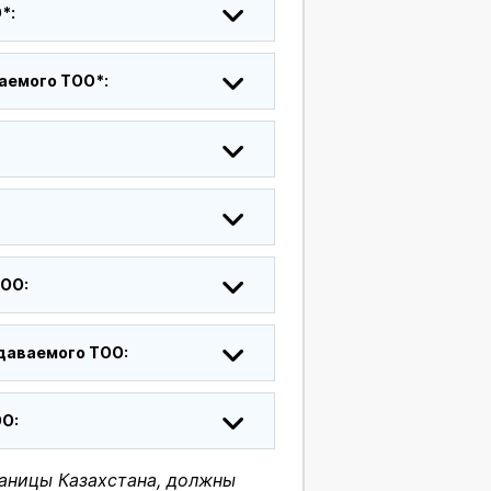
*:
аемого ТОО*:
ТОО:
даваемого ТОО:
ОО:
аницы Казахстана, должны