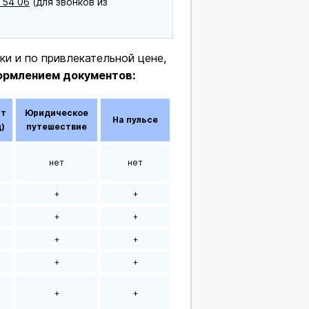
 54 06
(для звонков из
и и по привлекательной цене,
ормлением документов:
ит
Юридическое
На пульсе
)
путешествие
нет
нет
+
+
+
+
+
+
+
+
+
+