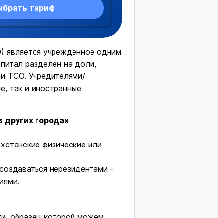
ыбрать тариф
) является учрежденное одним
питал разделен на доли,
и ТОО. Учредителями/
е, так и иностранные
в других городах
хстанские физические или
создаваться нерезидентами -
иями.
и, образец которой можем