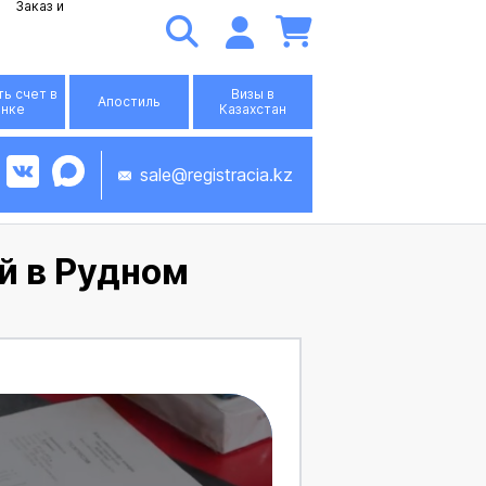
Заказ и
ь счет в
Визы в
Апостиль
анке
Казахстан
sale@registracia.kz
й в Рудном