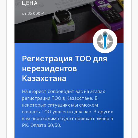
ЦЕНА
от 65 000 ₽
Регистрация ТОО для
нерезидентов
Казахстана
Наш юрист сопроводит вас на этапах
регистрации ТОО в Казахстане. В
некоторых ситуациях мы сможем
создать ТОО удаленно для вас. В других
вам необходимо будет приехать лично в
РК. Оплата 50/50.