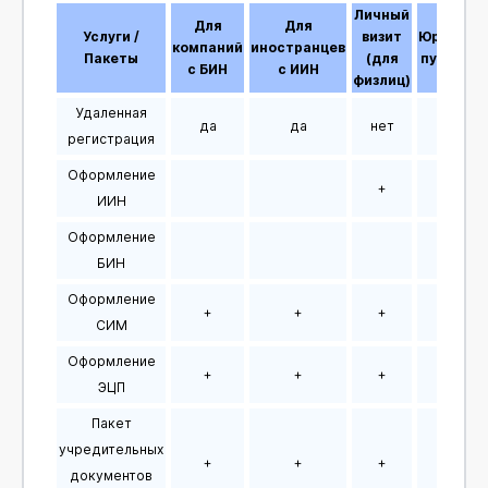
Личный
Для
Для
Услуги /
визит
Юридиче
компаний
иностранцев
Пакеты
(для
путешес
с БИН
с ИИН
физлиц)
Удаленная
да
да
нет
нет
регистрация
Оформление
+
+
ИИН
Оформление
+
БИН
Оформление
+
+
+
+
СИМ
Оформление
+
+
+
+
ЭЦП
Пакет
учредительных
+
+
+
+
документов