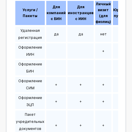
Личный
Для
Для
Услуги /
визит
Юридиче
компаний
иностранцев
Пакеты
(для
путешес
с БИН
с ИИН
физлиц)
Удаленная
да
да
нет
нет
регистрация
Оформление
+
+
ИИН
Оформление
+
БИН
Оформление
+
+
+
+
СИМ
Оформление
+
+
+
+
ЭЦП
Пакет
учредительных
+
+
+
+
документов