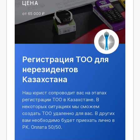
ЦЕНА
от 65 000 ₽
Регистрация ТОО для
нерезидентов
Казахстана
Наш юрист сопроводит вас на этапах
регистрации ТОО в Казахстане. В
некоторых ситуациях мы сможем
создать ТОО удаленно для вас. В других
вам необходимо будет приехать лично в
РК. Оплата 50/50.