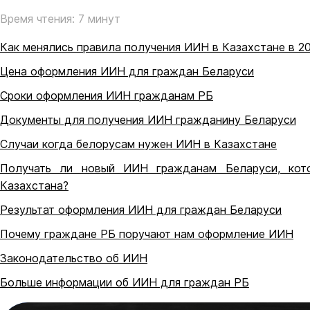
Время чтения: 7 минут
Как менялись правила получения ИИН в Казахстане в 2
Цена оформления ИИН для граждан Беларуси
Сроки оформления ИИН гражданам РБ
Документы для получения ИИН гражданину Беларуси
Случаи когда белорусам нужен ИИН в Казахстане
Получать ли новый ИИН гражданам Беларуси, кот
Казахстана?
Результат оформления ИИН для граждан Беларуси
Почему граждане РБ поручают нам оформление ИИН
Законодательство об ИИН
Больше информации об ИИН для граждан РБ