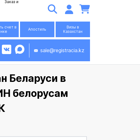
Заказ и
ь счет в
Визы в
Апостиль
анке
Казахстан
sale@registracia.kz
н Беларуси в
ИН белорусам
К