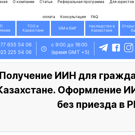
вная
О компании
Статьи
Реферальная программа
Для юристов
оплата
Консультация
FAQ
П
ТОО в
Наследство в
Открыт
SIM и БМГ
ление
Казахстане
Казахстане
б
777 635 54 06
с 9:00 до 18:00
923 225 54 06
(время GMT +5)
Получение ИИН для гражда
Казахстане. Оформление И
без приезда в Р