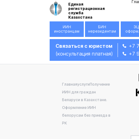
Гла
Единая
регистрационная
служба
Казахстана
ИИН
БИН
ЭЦ
иностранцам
нерезидентам
оформ
Связаться с юристом
+7 
(консультация платная)
+7 
Главная
услуги
Получение
ИИН для граждан
Беларуси в Казахстане.
Оформление ИИН
белорусам без приезда в
РК