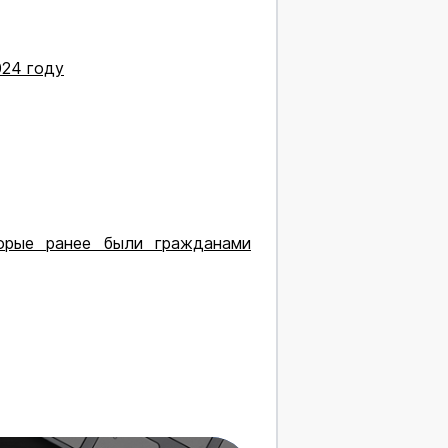
024 году
орые ранее были гражданами