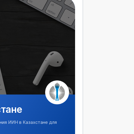
стане
ния ИИН в Казахстане для