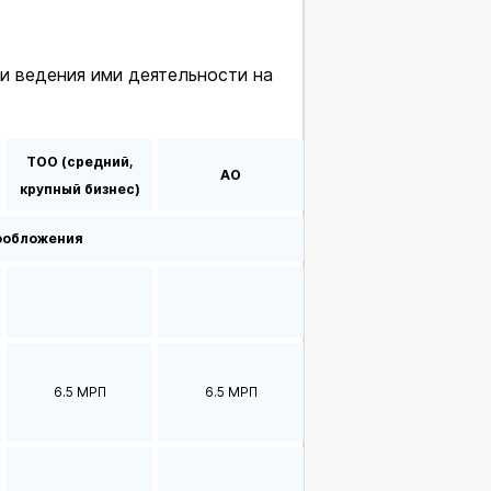
и ведения ими деятельности на
ТОО (средний,
АО
крупный бизнес)
ообложения
6.5 МРП
6.5 МРП