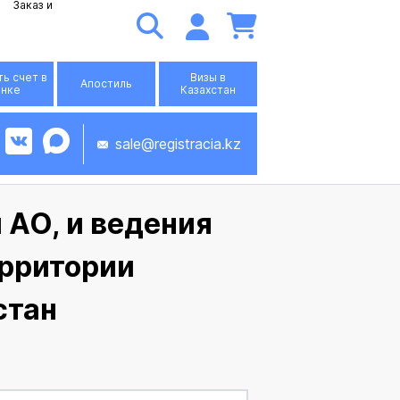
Заказ и
ь счет в
Визы в
Апостиль
анке
Казахстан
sale@registracia.kz
 АО, и ведения
ерритории
стан