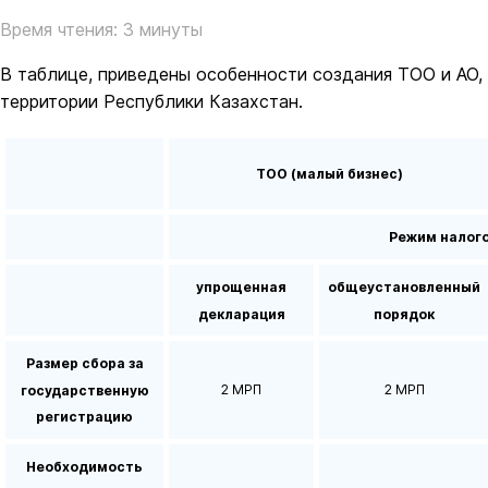
Время чтения: 3 минуты
В таблице, приведены особенности создания ТОО и АО, 
территории Республики Казахстан.
ТОО (малый бизнес)
Режим налог
упрощенная
общеустановленный
декларация
порядок
Размер сбора за
2 МРП
2 МРП
государственную
регистрацию
Необходимость