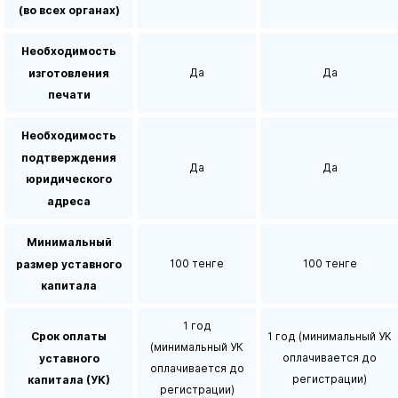
(во всех органах)
Необходимость
Да
Да
изготовления
печати
Необходимость
подтверждения
Да
Да
юридического
адреса
Минимальный
100 тенге
100 тенге
размер уставного
капитала
1 год
Срок оплаты
1 год (минимальный УК
(минимальный УК
оплачивается до
уставного
оплачивается до
регистрации)
капитала (УК)
регистрации)