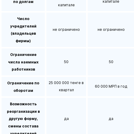
капитале
по долгам
капитале
Число
учредителей
не ограничено
не ограничено
(владельцев
фирмы)
Ограничение
50
50
числа наемных
работников
25 000 000 тенге в
Ограничение по
60 000 МРП в год
квартал
оборотам
Возможность
реорганизации в
да
да
другую форму,
смены состава
учредителей