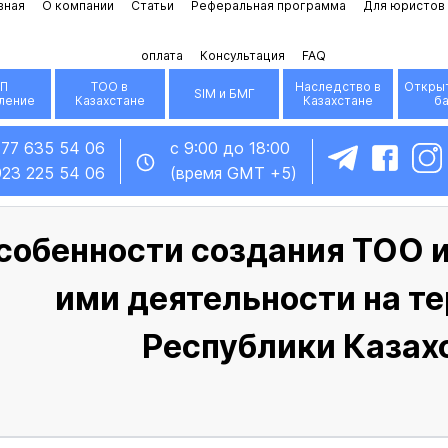
вная
О компании
Статьи
Реферальная программа
Для юристов
оплата
Консультация
FAQ
П
ТОО в
Наследство в
Открыт
SIM и БМГ
ление
Казахстане
Казахстане
б
777 635 54 06
с 9:00 до 18:00
923 225 54 06
(время GMT +5)
собенности создания ТОО и
ими деятельности на т
Республики Казах