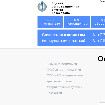
Гла
Единая
регистрационная
служба
Казахстана
ИИН
БИН
ЭЦ
иностранцам
нерезидентам
оформ
Связаться с юристом
+7 
(консультация платная)
+7 
О
Главная
Информация
Особенности создания
ТОО и АО, и ведения ими
деятельности на
территории Республики
Казахстан