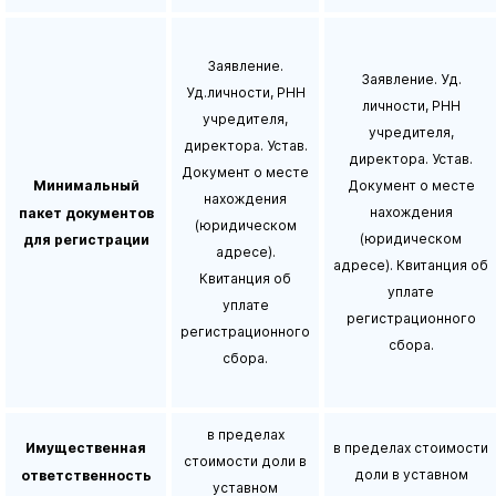
Заявление.
Заявление. Уд.
Уд.личности, РНН
личности, РНН
учредителя,
учредителя,
директора. Устав.
директора. Устав.
Документ о месте
Минимальный
Документ о месте
нахождения
нахождения
пакет документов
(юридическом
(юридическом
для регистрации
адресе).
адресе). Квитанция об
Квитанция об
уплате
уплате
регистрационного
регистрационного
сбора.
сбора.
в пределах
Имущественная
в пределах стоимости
стоимости доли в
доли в уставном
ответственность
уставном