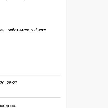
День работников рыбного
0, 26-27.
ыходных: