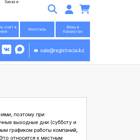
Заказ и
ь счет в
Визы в
Апостиль
анке
Казахстан
sale@registracia.kz
нями, поэтому при
ычные выходные дни (субботу и
ным графиком работы компаний,
 Это относится к местным