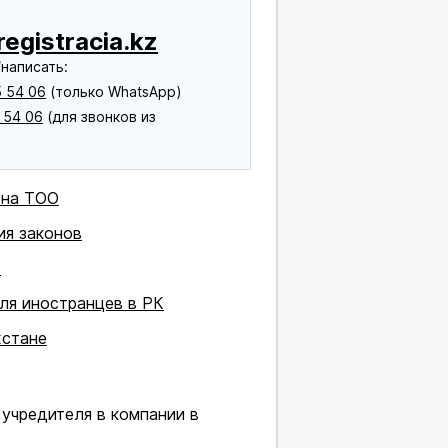
egistracia.kz
написать:
 54 06
(только WhatsApp)
 54 06
(для звонков из
 на ТОО
ия законов
е
для иностранцев в РК
хстане
 учредителя в компании в