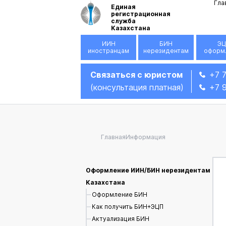
Гла
Единая
регистрационная
служба
Казахстана
ИИН
БИН
ЭЦ
иностранцам
нерезидентам
оформ
Связаться с юристом
+7 
(консультация платная)
+7 
Главная
Информация
Оформление ИИН/БИН нерезидентам
Казахстана
Оформление БИН
Как получить БИН+ЭЦП
Актуализация БИН