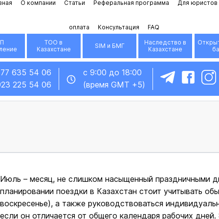
вная
О компании
Статьи
Реферальная программа
Для юристов
оплата
Консультация
FAQ
П
ТОО в
Наследство в
Открыт
SIM и БМГ
ление
Казахстане
Казахстане
б
777 635 54 06
с 9:00 до 18:00
923 225 54 06
(время GMT +5)
Июль – месяц, не слишком насыщенный праздничными д
планировании поездки в Казахстан стоит учитывать об
воскресенье), а также руководствоваться индивидуаль
если он отличается от общего календаря рабочих дней.