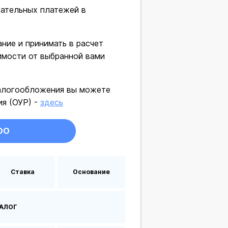
зательных платежей в
ние и принимать в расчет
имости от выбранной вами
алогообложения вы можете
я (ОУР) -
здесь
ОО
Ставка
Основание
АЛОГ