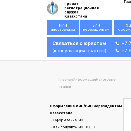
Гла
Единая
регистрационная
служба
Казахстана
ИИН
БИН
ЭЦ
иностранцам
нерезидентам
оформ
Связаться с юристом
+7 
(консультация платная)
+7 
Главная
Информация
Налоговые
ставки
Оформление ИИН/БИН нерезидентам
Казахстана
Оформление БИН
Как получить БИН+ЭЦП