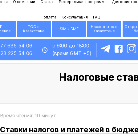
вная
О компании
Статьи
Реферальная программа
Для юристов
оплата
Консультация
FAQ
П
ТОО в
Наследство в
Открыт
SIM и БМГ
ление
Казахстане
Казахстане
б
777 635 54 06
с 9:00 до 18:00
923 225 54 06
(время GMT +5)
Налоговые ста
Время чтения: 10 минут
Ставки налогов и платежей в бюдж