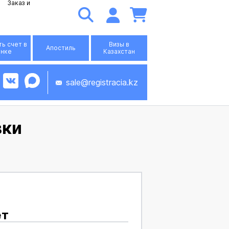
Заказ и
ь счет в
Визы в
Апостиль
анке
Казахстан
sale@registracia.kz
вки
ет