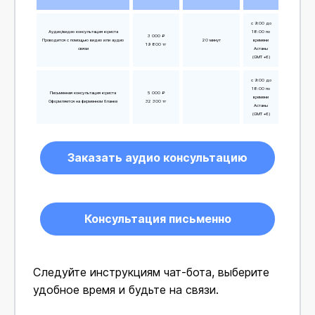
с 9:00 до
Аудио/видео консультация юриста
18:00 по
3 000 ₽
Проводится с помощью видео или аудио
20 минут
времени
19 800 тг
связи
Астаны
(GMT +6)
с 9:00 до
18:00 по
Письменная консультация юриста
5 000 ₽
времени
Оформляется на фирменном бланке
32 300 тг
Астаны
(GMT +6)
Заказать аудио консультацию
Консультация письменно
Следуйте инструкциям чат-бота, выберите
удобное время и будьте на связи.