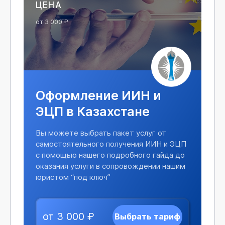
ЦЕНА
от 3 000 ₽
Оформление ИИН и
ЭЦП в Казахстане
Вы можете выбрать пакет услуг от
самостоятельного получения ИИН и ЭЦП
с помощью нашего подробного гайда до
оказания услуги в сопровождении нашим
юристом “под ключ”
от 3 000 ₽
Выбрать тариф