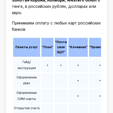
тенге, в российских рублях, долларах или
евро.
Принимаем оплату с любых карт российских
банков
“Почти
Пакеты услуг
“План”
свои
“Кочевник”
“Проводник”
ЭЦП”
Гайд/
+
+
+
+
инструкция
Оформление
+
+
ИИН
Оформление
+
+
СИМ-карты
Открытие счета